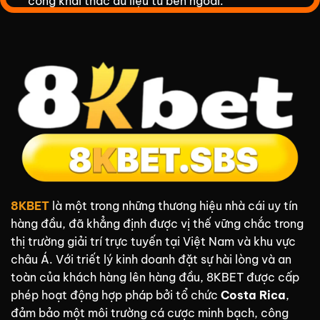
công khai thác dữ liệu từ bên ngoài.
Xử lý dòng tiền tự động (Auto-Payment): Thanh
khoản qua hệ thống API ngân hàng nội địa và ví
điện tử thông minh. Tốc độ ghi nhận lệnh nạp đạt
60-120 giây, lệnh rút tiền bảo mật qua mã OTP
hoàn tất trong vòng 3-5 phút.
Sản Phẩm Giải Trí Điển Hình Tại 8KBET
Mạng lưới đối tác chiến lược giữa 8KBET và các nhà
phát triển phần mềm danh tiếng toàn cầu (SABA
Sports, CMD368, Evolution Gaming, Sexy Gaming)
8KBET
là một trong những thương hiệu nhà cái uy tín
mang đến không gian cá cược chuyên nghiệp:
hàng đầu, đã khẳng định được vị thế vững chắc trong
thị trường giải trí trực tuyến tại Việt Nam và khu vực
Danh
châu Á. Với triết lý kinh doanh đặt sự hài lòng và an
Mục
Thông Số Kỹ Thuật & Điểm
Chính Sách
toàn của khách hàng lên hàng đầu, 8KBET được cấp
Trò
Nhấn
Khuyến Mãi
Chơi
phép hoạt động hợp pháp bởi tổ chức
Costa Rica
,
đảm bảo một môi trường cá cược minh bạch, công
Hoàn trả độc
Thể
Tỷ lệ sòng phẳng (Kèo chấp,