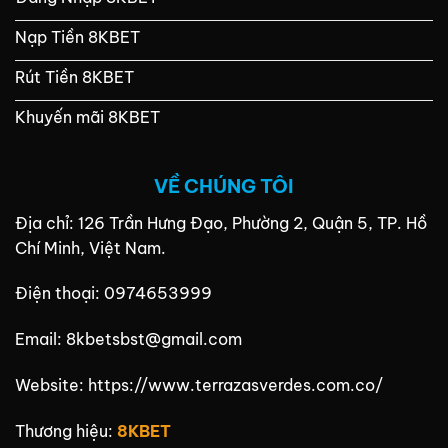
là link được cấp phép để di chuyển vào trang chủ
chính thức của 8KBET.
Nạp Tiền 8KBET
Rút Tiền 8KBET
Bước 2: Nhập thông tin cá nhân Chọn mục “Đăng
Ký 8KBET”, hoàn thiện các danh mục bắt buộc:
Khuyến mãi 8KBET
Tên, Mật khẩu ký tự đặc biệt, Số điện thoại liên
lạc.
Lưu ý: Tên tài khoản phải trùng khớp hoàn
toàn với thẻ ngân hàng để tối ưu hóa lệnh rút tiền.
VỀ CHÚNG TÔI
Địa chỉ:
126 Trần Hưng Đạo, Phường 2, Quận 5, TP. Hồ
Bước 3: Hoàn tất và nhận quyền lợi Rà soát dữ liệu,
Chí Minh, Việt Nam
.
bấm xác nhận gửi biểu mẫu. Kết nối trực tiếp với
bộ phận CSKH trực tuyến để kích hoạt mã Code
Điện thoại: 0974653999
tân thủ theo chương trình hiện hành.
Email:
8kbetsbst@gmail.com
💬 Khảo Sát FAQ – Giải Đáp Thắc Mắc Về
8KBET
Website: https://www.terrazasverdes.com.co/
❓ Thực hư thông tin 8KBET quỵt tiền hoặc lừa
Thương hiệu:
8KBET
đảo?