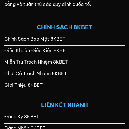
quyền 1.5% mỗi
bằng và tuân thủ các quy định quốc tế.
Thao
Tài Xỉu, Châu Âu) cập nhật
ngày (Không áp
Trực
theo giây. Tích hợp bảng
đặt KPI doanh
Tuyến
thống kê phong độ nâng cao.
thu).
CHÍNH SÁCH 8KBET
Streaming độ phân giải Full HD
Tặng 100% giá trị
Live
từ các sảnh Evolution, Sexy.
nạp đầu áp dụng
Casino
Giám sát trực diện qua góc
riêng cho sảnh
Chính Sách Bảo Mật 8KBET
quay 360 độ.
bài bàn.
Điều Khoản Điều Kiện 8KBET
Thuật toán cốt lõi đạt chỉ số
Cấp phát vòng
Nổ Hũ
RTP > 97%. Đồ họa mô phỏng
quay miễn phí và
– Bắn
Miễn Trừ Trách Nhiệm 8KBET
chuyển động 3D mượt mà, quỹ
Code thử nghiệm
Cá
thưởng Jackpot tích lũy lớn.
định kỳ hàng tuần.
Chơi Có Trách Nhiệm 8KBET
Quy Trình 3 Bước Thiết Lập Tài Khoản
Giới Thiệu 8KBET
8KBET Chuẩn
Hội viên mới cần tuân thủ đúng tiến trình đăng ký sau
LIÊN KẾT NHANH
đây để tránh các lỗi xác minh tài khoản về sau:
Đăng Ký 8KBET
Bước 1: Khởi động liên kết an toàn truy cập đường
link
https://www.terrazasverdes.com.co/
. Đây
Đăng Nhập 8KBET