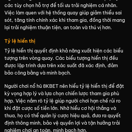
các tùy chọn hỗ trợ để tối ưu trải nghiệm cá nhân.
Việc làm quen với hệ thống quay giúp giảm thiểu sai
sót, tăng tính chính xác khi tham gia, đồng thời mang
lại trải nghiệm thuận tiện, an toàn và thú vị hơn.
Tỷ lệ hiển thị
Tỷ lệ hiển thị quyết định khả năng xuất hiện các biểu
tượng trên vòng quay. Các biểu tượng hiển thị đều
được lập trình dựa trên xác suất đã xác định, đảm
bảo công bằng và minh bạch.
Người chơi nổ hũ 8KBET nên hiểu tỷ lệ hiển thị để đặt
kỳ vọng hợp lý và lựa chọn chiến lược tham gia phù
hợp. Việc nắm rõ tỷ lệ giúp người chơi hạn chế rủi ro
khi đặt cược số tiền lớn. Nhờ hiểu cơ hội thắng và
thua, họ có thể quản lý cược hiệu quả, đưa ra quyết
định thông minh, bảo vệ quyền lợi và tận hưởng trải
nghiệm chơi an toàn, minh bạch hơn.