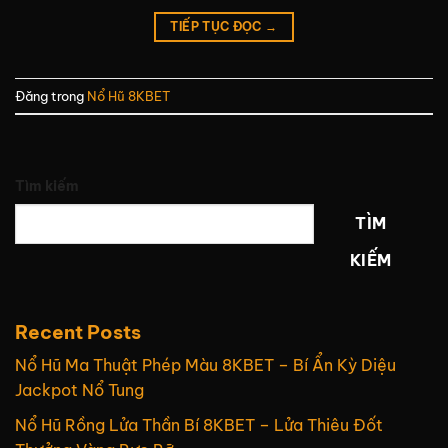
TIẾP TỤC ĐỌC
→
Đăng trong
Nổ Hũ 8KBET
Tìm kiếm
TÌM
KIẾM
Recent Posts
Nổ Hũ Ma Thuật Phép Màu 8KBET – Bí Ẩn Kỳ Diệu
Jackpot Nổ Tung
Nổ Hũ Rồng Lửa Thần Bí 8KBET – Lửa Thiêu Đốt