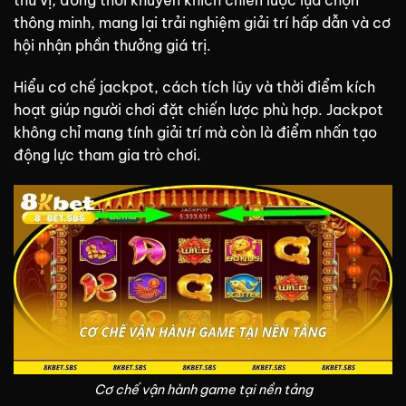
thông minh, mang lại trải nghiệm giải trí hấp dẫn và cơ
hội nhận phần thưởng giá trị.
Hiểu cơ chế jackpot, cách tích lũy và thời điểm kích
hoạt giúp người chơi đặt chiến lược phù hợp. Jackpot
không chỉ mang tính giải trí mà còn là điểm nhấn tạo
động lực tham gia trò chơi.
Cơ chế vận hành game tại nền tảng