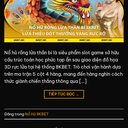
Nổ hũ rồng lửa thần bí là siêu phẩm slot game sở hữu
cấu trúc toán học phức tạp ẩn sau giao diện đồ họa
3D rực lửa tại hệ thống 8KBET. Trò chơi vận hành dựa
trên ma trận 5 cột 4 hàng, mang đến hàng nghìn cách
thức giành chiến thắng thông qua […]
TIẾP TỤC ĐỌC
→
Đăng trong
Nổ Hũ 8KBET