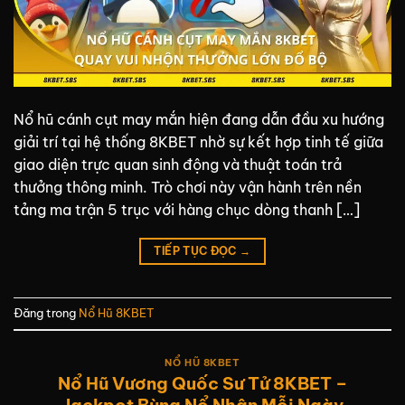
Nổ hũ cánh cụt may mắn hiện đang dẫn đầu xu hướng
giải trí tại hệ thống 8KBET nhờ sự kết hợp tinh tế giữa
giao diện trực quan sinh động và thuật toán trả
thưởng thông minh. Trò chơi này vận hành trên nền
tảng ma trận 5 trục với hàng chục dòng thanh […]
TIẾP TỤC ĐỌC
→
Đăng trong
Nổ Hũ 8KBET
NỔ HŨ 8KBET
Nổ Hũ Vương Quốc Sư Tử 8KBET –