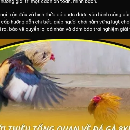
 hưởng giải trí một cách an toàn, minh bạch.
ọi trận đấu và hình thức cá cược được vận hành công bằng,
cấp hướng dẫn chi tiết, giúp người chơi nắm vững luật chơ
i ro, bảo vệ quyền lợi cá nhân và đảm bảo trải nghiệm giải