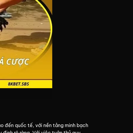
ao đến quốc tế, với nền tảng minh bạch
 định rõ ràng. Với việc tuân thủ quy