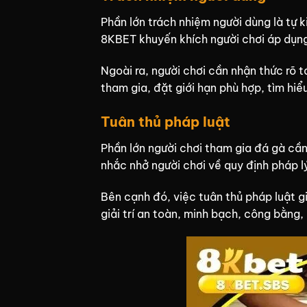
Phần lớn trách nhiệm người dùng là tự 
8KBET khuyến khích người chơi áp dụng 
Ngoài ra, người chơi cần nhận thức rõ t
tham gia, đặt giới hạn phù hợp, tìm hiểu 
Tuân thủ pháp luật
Phần lớn người chơi tham gia đá gà cần
nhắc nhở người chơi về quy định pháp l
Bên cạnh đó, việc tuân thủ pháp luật gi
giải trí an toàn, minh bạch, công bằng,