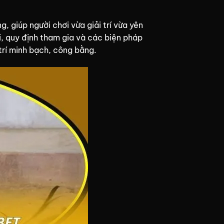
 giúp người chơi vừa giải trí vừa yên
i, quy định tham gia và các biện pháp
 trí minh bạch, công bằng.