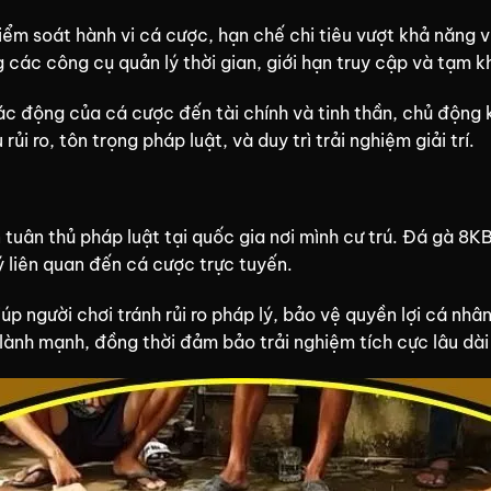
kiểm soát hành vi cá cược, hạn chế chi tiêu vượt khả năng
các công cụ quản lý thời gian, giới hạn truy cập và tạm k
ác động của cá cược đến tài chính và tinh thần, chủ động k
rủi ro, tôn trọng pháp luật, và duy trì trải nghiệm giải trí.
 tuân thủ pháp luật tại quốc gia nơi mình cư trú. Đá gà 8
ý liên quan đến cá cược trực tuyến.
úp người chơi tránh rủi ro pháp lý, bảo vệ quyền lợi cá nh
 lành mạnh, đồng thời đảm bảo trải nghiệm tích cực lâu dài