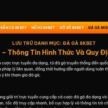
BẮN CÁ 8KBET
NỔ HŨ 8KBET
XỔ SỐ 8KBET
ĐÁ GÀ 8K
LƯU TRỮ DANH MỤC:
ĐÁ GÀ 8KBET
 – Thông Tin Hình Thức Và Quy Đị
cược trực tuyến đa dạng, từ đá gà truyền thống đến quốc
à pháp lý liên quan, đồng thời hướng dẫn người dùng tuân t
u ý khi tham gia đá gà.
T
ng giải trí trực tuyến cung cấp cá cược đá gà đa dạng và 
n, tốc độ truy cập nhanh, bố cục hợp lý và thông tin trò ch