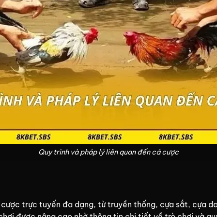
Quy trình và pháp lý liên quan đến cá cược
cược trực tuyến đa dạng, từ truyền thống, cựa sắt, cựa d
chơi được nâng cao nhờ thông tin chi tiết về trò chơi và quy