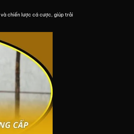
và chiến lược cá cược, giúp trải