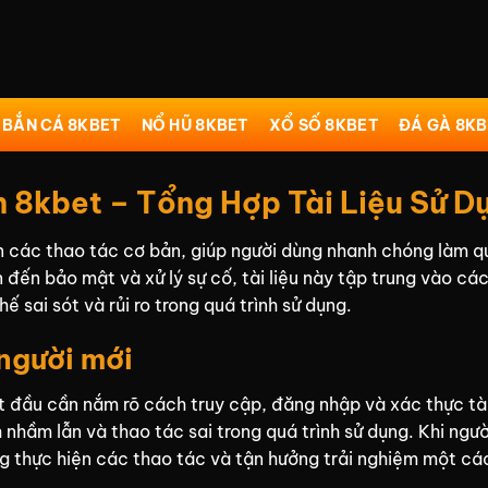
BẮN CÁ 8KBET
NỔ HŨ 8KBET
XỔ SỐ 8KBET
ĐÁ GÀ 8K
 8kbet – Tổng Hợp Tài Liệu Sử D
các thao tác cơ bản, giúp người dùng nhanh chóng làm qu
 đến bảo mật và xử lý sự cố, tài liệu này tập trung vào các 
ế sai sót và rủi ro trong quá trình sử dụng.
người mới
 đầu cần nắm rõ cách truy cập, đăng nhập và xác thực tài
 nhầm lẫn và thao tác sai trong quá trình sử dụng. Khi ngư
àng thực hiện các thao tác và tận hưởng trải nghiệm một cá