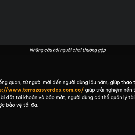
Những câu hỏi người chơi thường gặp
ổng quan, từ người mới đến người dùng lâu năm, giúp thao 
s://www.terrazasverdes.com.co/
giúp trải nghiệm nền 
i đặt tài khoản và bảo mật, người dùng có thể quản lý tài 
ợc bảo vệ tối đa.