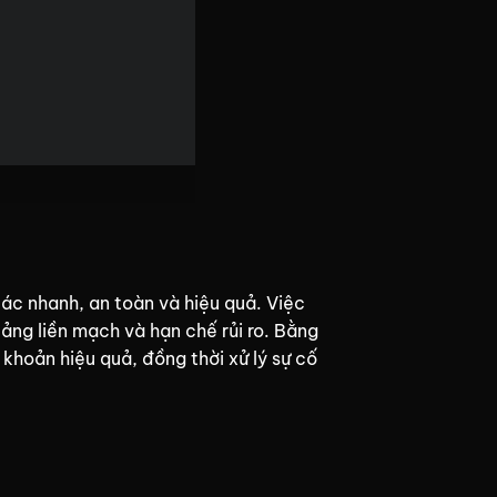
tác nhanh, an toàn và hiệu quả. Việc
tảng liền mạch và hạn chế rủi ro. Bằng
khoản hiệu quả, đồng thời xử lý sự cố