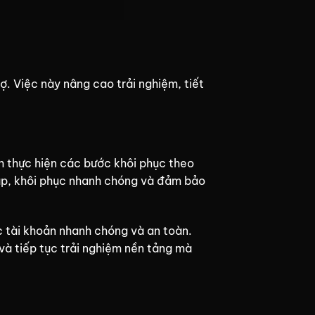
. Việc này nâng cao trải nghiệm, tiết
nh thực hiện các bước khôi phục theo
cập, khôi phục nhanh chóng và đảm bảo
ục tài khoản nhanh chóng và an toàn.
và tiếp tục trải nghiệm nền tảng mà