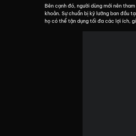
Bên cạnh đó, người dùng mới nên tham 
khoản. Sự chuẩn bị kỹ lưỡng ban đầu tạ
họ có thể tận dụng tối đa các lợi ích, 