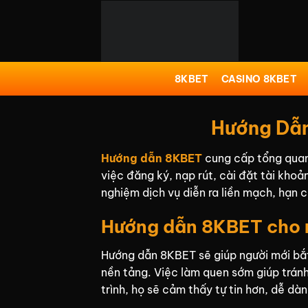
Bỏ
qua
nội
dung
8KBET
CASINO 8KBET
Hướng Dẫn
Hướng dẫn 8KBET
cung cấp tổng quan 
việc đăng ký, nạp rút, cài đặt tài khoản
nghiệm dịch vụ diễn ra liền mạch, hạn ch
Hướng dẫn 8KBET cho 
Hướng dẫn 8KBET sẽ giúp người mới bắt
nền tảng. Việc làm quen sớm giúp tránh
trình, họ sẽ cảm thấy tự tin hơn, dễ d