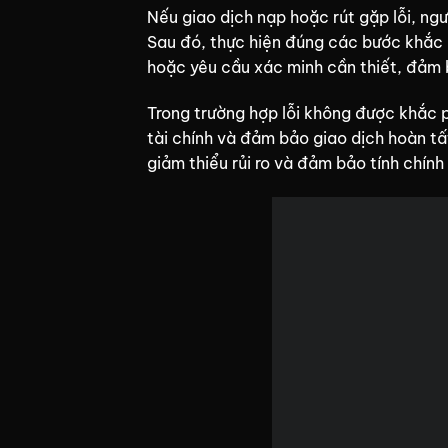
Nếu giao dịch nạp hoặc rút gặp lỗi, ngườ
Sau đó, thực hiện đúng các bước khắc 
hoặc yêu cầu xác minh cần thiết, đảm
Trong trường hợp lỗi không được khắc p
tài chính và đảm bảo giao dịch hoàn tấ
giảm thiểu rủi ro và đảm bảo tính chính