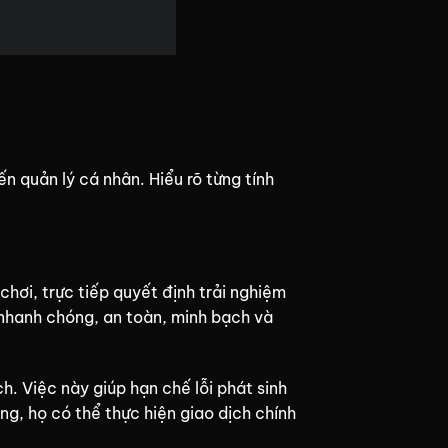
n quản lý cá nhân. Hiểu rõ từng tính
chơi, trực tiếp quyết định trải nghiệm
 nhanh chóng, an toàn, minh bạch và
h. Việc này giúp hạn chế lỗi phát sinh
ng, họ có thể thực hiện giao dịch chính