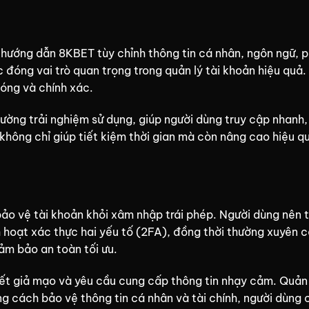
 hướng dẫn 8KBET tùy chỉnh thông tin cá nhân, ngôn ngữ, 
 đóng vai trò quan trọng trong quản lý tài khoản hiệu quả. 
hóng và chính xác.
cường trải nghiệm sử dụng, giúp người dùng truy cập nhanh,
không chỉ giúp tiết kiệm thời gian mà còn nâng cao hiệu qu
bảo vệ tài khoản khỏi xâm nhập trái phép. Người dùng nên 
ch hoạt xác thực hai yếu tố (2FA), đồng thời thường xuyên 
m bảo an toàn tối ưu.
kết giả mạo và yêu cầu cung cấp thông tin nhạy cảm. Quản 
Bằng cách bảo vệ thông tin cá nhân và tài chính, người dùn