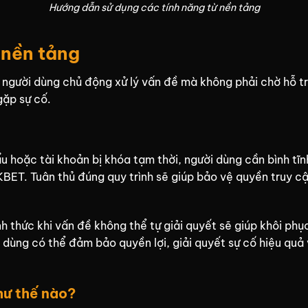
Hướng dẫn sử dụng các tính năng từ nền tảng
 nền tảng
người dùng chủ động xử lý vấn đề mà không phải chờ hỗ trợ
gặp sự cố.
 hoặc tài khoản bị khóa tạm thời, người dùng cần bình tĩ
BET. Tuân thủ đúng quy trình sẽ giúp bảo vệ quyền truy 
ính thức khi vấn đề không thể tự giải quyết sẽ giúp khôi ph
 dùng có thể đảm bảo quyền lợi, giải quyết sự cố hiệu quả 
như thế nào?