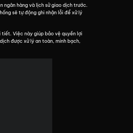
in ngân hàng và lịch sử giao dịch trước.
ng sẽ tự động ghi nhận lỗi để xử lý
tiết. Việc này giúp bảo vệ quyền lợi
dịch được xử lý an toàn, minh bạch,