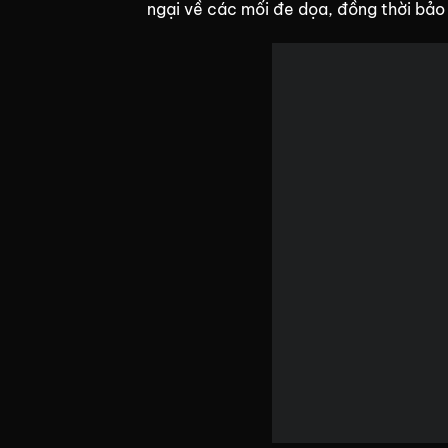
ngại về các mối đe dọa, đồng thời bảo 