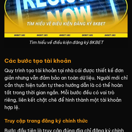
Tìm hiểu về điều kiện đăng ký 8KBET
Các bước tạo tài khoản
Quy trình tạo tài khoản tại nhà cái được thiết kế đơn
giản nhưng vẫn đảm bảo an toàn dữ liệu. Người mới chỉ
cần thực hiện tuần tự theo hướng dẫn là có thể hoàn
tất trong thời gian ngắn. Mỗi bước đều có vai trò
riêng, liên kết chặt chẽ để hình thành một tài khoản
hợp lệ.
Truy cập trang đăng ký chính thức
Bước đầu tiên là truy cập đúng địa chỉ đăng ký chính