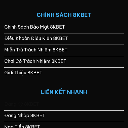
CHÍNH SÁCH 8KBET
Chính Sách Bảo Mật 8KBET
Điều Khoản Điều Kiện 8KBET
Miễn Trừ Trách Nhiệm 8KBET
Chơi Có Trách Nhiệm 8KBET
Giới Thiệu 8KBET
LIÊN KẾT NHANH
Đăng Ký 8KBET
Đăng Nhập 8KBET
Nạp Tiền 8KBET