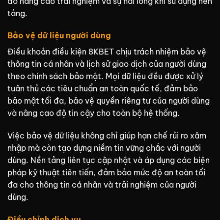
đó nâng cao trải nghiệm và sự hài lòng khi sử dụng nền
tảng.
Bảo vệ dữ liệu người dùng
Điều khoản điều kiện 8KBET chịu trách nhiệm bảo vệ
thông tin cá nhân và lịch sử giao dịch của người dùng
theo chính sách bảo mật. Mọi dữ liệu đều được xử lý
tuân thủ các tiêu chuẩn an toàn quốc tế, đảm bảo
bảo mật tối đa, bảo vệ quyền riêng tư của người dùng
và nâng cao độ tin cậy cho toàn bộ hệ thống.
Việc bảo vệ dữ liệu không chỉ giúp hạn chế rủi ro xâm
nhập mà còn tạo dựng niềm tin vững chắc với người
dùng. Nền tảng liên tục cập nhật và áp dụng các biện
pháp kỹ thuật tiên tiến, đảm bảo mức độ an toàn tối
đa cho thông tin cá nhân và trải nghiệm của người
dùng.
Điều chỉnh dịch vụ