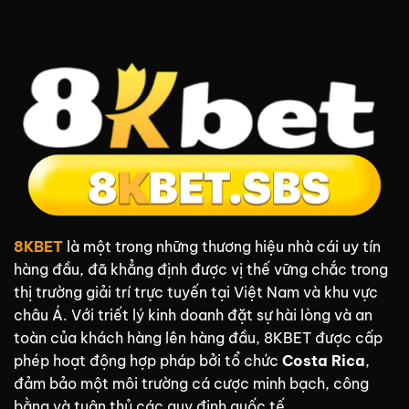
8KBET
là một trong những thương hiệu nhà cái uy tín
hàng đầu, đã khẳng định được vị thế vững chắc trong
thị trường giải trí trực tuyến tại Việt Nam và khu vực
châu Á. Với triết lý kinh doanh đặt sự hài lòng và an
toàn của khách hàng lên hàng đầu, 8KBET được cấp
phép hoạt động hợp pháp bởi tổ chức
Costa Rica
,
đảm bảo một môi trường cá cược minh bạch, công
bằng và tuân thủ các quy định quốc tế.