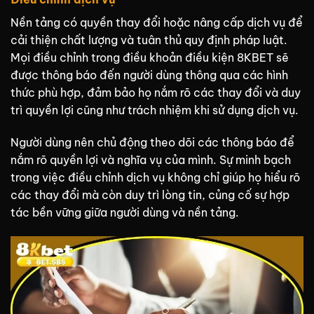
Nền tảng có quyền thay đổi hoặc nâng cấp dịch vụ để
cải thiện chất lượng và tuân thủ quy định pháp luật.
Mọi điều chỉnh trong điều khoản điều kiện 8KBET sẽ
được thông báo đến người dùng thông qua các hình
thức phù hợp, đảm bảo họ nắm rõ các thay đổi và duy
trì quyền lợi cũng như trách nhiệm khi sử dụng dịch vụ.
Người dùng nên chủ động theo dõi các thông báo để
nắm rõ quyền lợi và nghĩa vụ của mình. Sự minh bạch
trong việc điều chỉnh dịch vụ không chỉ giúp họ hiểu rõ
các thay đổi mà còn duy trì lòng tin, củng cố sự hợp
tác bền vững giữa người dùng và nền tảng.