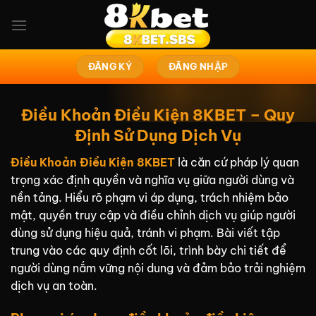
Bỏ
qua
nội
dung
ĐĂNG KÝ
ĐĂNG NHẬP
Điều Khoản Điều Kiện 8KBET – Quy
Định Sử Dụng Dịch Vụ
Điều Khoản Điều Kiện 8KBET
là căn cứ pháp lý quan
trọng xác định quyền và nghĩa vụ giữa người dùng và
nền tảng. Hiểu rõ phạm vi áp dụng, trách nhiệm bảo
mật, quyền truy cập và điều chỉnh dịch vụ giúp người
dùng sử dụng hiệu quả, tránh vi phạm. Bài viết tập
trung vào các quy định cốt lõi, trình bày chi tiết để
người dùng nắm vững nội dung và đảm bảo trải nghiệm
dịch vụ an toàn.