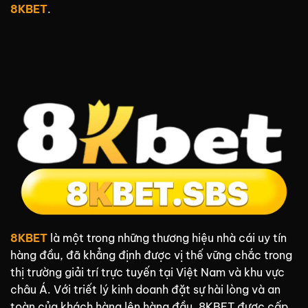
8KBET
.
8KBET
là một trong những thương hiệu nhà cái uy tín
hàng đầu, đã khẳng định được vị thế vững chắc trong
thị trường giải trí trực tuyến tại Việt Nam và khu vực
châu Á. Với triết lý kinh doanh đặt sự hài lòng và an
toàn của khách hàng lên hàng đầu, 8KBET được cấp