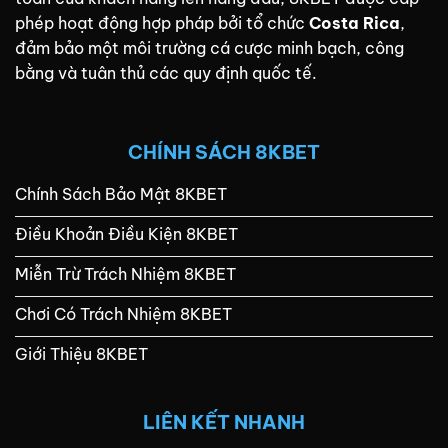
phép hoạt động hợp pháp bởi tổ chức
Costa Rica
,
đảm bảo một môi trường cá cược minh bạch, công
bằng và tuân thủ các quy định quốc tế.
CHÍNH SÁCH 8KBET
Chính Sách Bảo Mật 8KBET
Điều Khoản Điều Kiện 8KBET
Miễn Trừ Trách Nhiệm 8KBET
Chơi Có Trách Nhiệm 8KBET
Giới Thiệu 8KBET
LIÊN KẾT NHANH