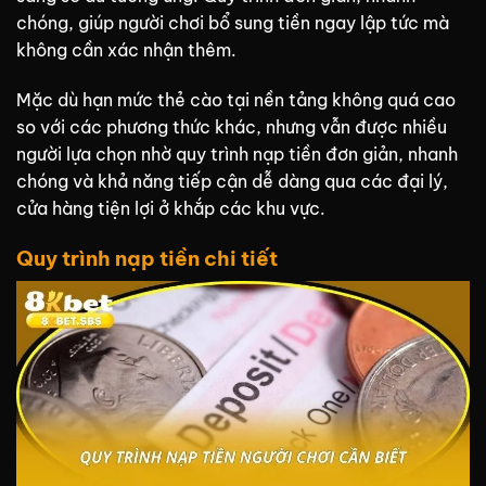
chóng, giúp người chơi bổ sung tiền ngay lập tức mà
không cần xác nhận thêm.
Mặc dù hạn mức thẻ cào tại nền tảng không quá cao
so với các phương thức khác, nhưng vẫn được nhiều
người lựa chọn nhờ quy trình nạp tiền đơn giản, nhanh
chóng và khả năng tiếp cận dễ dàng qua các đại lý,
cửa hàng tiện lợi ở khắp các khu vực.
Quy trình nạp tiền chi tiết