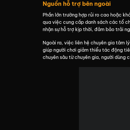
Nguồn hỗ trợ bên ngoài
Phần lớn trường hợp rủi ro cao hoặc kh
qua việc cung cấp danh sách các tổ chứ
nhận sự hỗ trợ kịp thời, đảm bảo trải ng
Ngoài ra, việc liên hệ chuyên gia tâm 
giúp người chơi giảm thiểu tác động ti
chuyên sâu từ chuyên gia, người dùng có