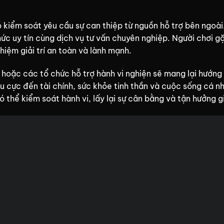
ó kiểm soát yêu cầu sự can thiệp từ nguồn hỗ trợ bên ngoà
c uy tín cùng dịch vụ tư vấn chuyên nghiệp. Người chơi g
hiệm giải trí an toàn và lành mạnh.
lý hoặc các tổ chức hỗ trợ hành vi nghiện sẽ mang lại hướn
êu cực đến tài chính, sức khỏe tinh thần và cuộc sống cá 
 thể kiểm soát hành vi, lấy lại sự cân bằng và tận hưởng gi