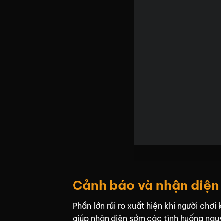
Cảnh báo và nhận diện 
Phần lớn rủi ro xuất hiện khi người ch
giúp nhận diện sớm các tình huống nguy