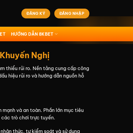
ĐĂNG KÝ
ĐĂNG NHẬP
BET
HƯỚNG DẪN 8KBET
 Khuyến Nghị
iảm thiểu rủi ro. Nền tảng cung cấp công
dấu hiệu rủi ro và hướng dẫn nguồn hỗ
nh mạnh và an toàn. Phần lớn mục tiêu
 các trò chơi trực tuyến.
n nhận thức, tự kiểm soát và sử dụng