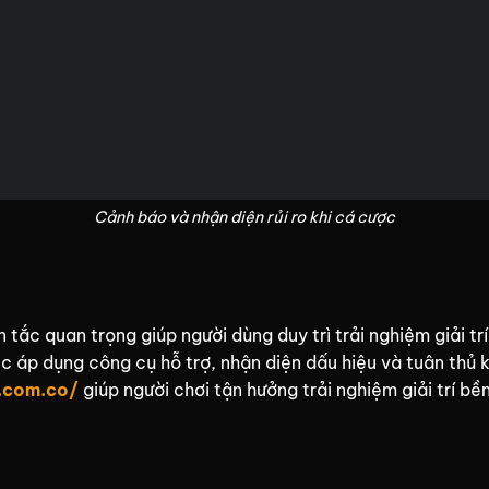
Cảnh báo và nhận diện rủi ro khi cá cược
 tắc quan trọng giúp người dùng duy trì trải nghiệm giải tr
iệc áp dụng công cụ hỗ trợ, nhận diện dấu hiệu và tuân thủ
.com.co/
giúp người chơi tận hưởng trải nghiệm giải trí bề