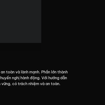
í an toàn và lành mạnh. Phần lớn thành
 khuyến nghị hành động. Với hướng dẫn
n vững, có trách nhiệm và an toàn.