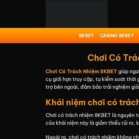
Bỏ
qua
nội
dung
8KBET
CASINO 8KBET
Chơi Có Trá
Chơi Có Trách Nhiệm 8KBET
giúp ngườ
cụ giới hạn truy cập, tự kiểm soát thờ
trợ bên ngoài, đảm bảo trải nghiệm giải
Khái niệm chơi có trá
Chơi có trách nhiệm 8KBET là nguyên tắ
của khái niệm này là giảm thiểu rủi ro,
Ngoài ra, chơi có trách nhiệm không chỉ