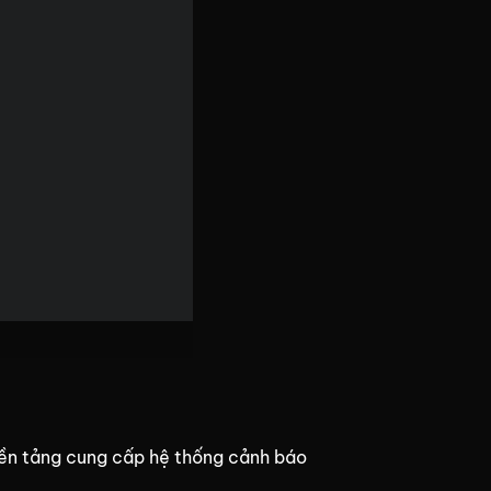
 Nền tảng cung cấp hệ thống cảnh báo