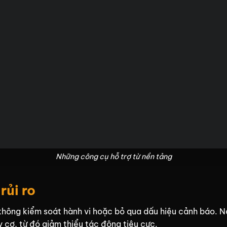
Những công cụ hỗ trợ từ nền tảng
rủi ro
ơi không kiểm soát hành vi hoặc bỏ qua dấu hiệu cảnh báo.
 cơ, từ đó giảm thiểu tác động tiêu cực.