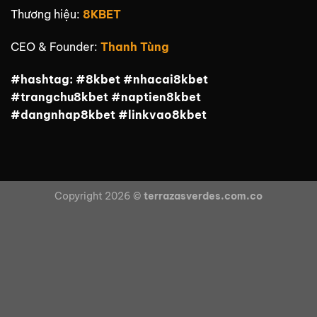
Thương hiệu:
8KBET
CEO & Founder:
Thanh Tùng
#hashtag: #8kbet #nhacai8kbet
#trangchu8kbet #naptien8kbet
#dangnhap8kbet #linkvao8kbet
Copyright 2026 ©
terrazasverdes.com.co