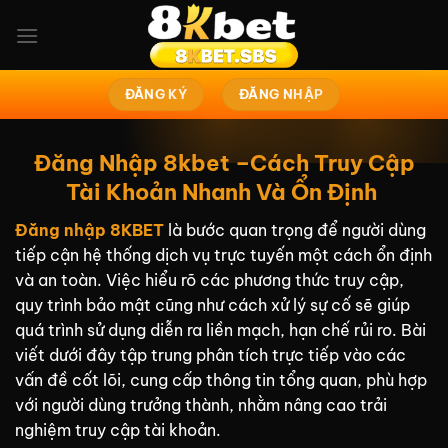
Bỏ
qua
nội
dung
ĐĂNG KÝ
ĐĂNG NHẬP
Đăng Nhập 8kbet –Cách Truy Cập
Tài Khoản Nhanh Và Ổn Định
Đăng nhập 8KBET
là bước quan trọng để người dùng
tiếp cận hệ thống dịch vụ trực tuyến một cách ổn định
và an toàn. Việc hiểu rõ các phương thức truy cập,
quy trình bảo mật cũng như cách xử lý sự cố sẽ giúp
quá trình sử dụng diễn ra liền mạch, hạn chế rủi ro. Bài
viết dưới đây tập trung phân tích trực tiếp vào các
vấn đề cốt lõi, cung cấp thông tin tổng quan, phù hợp
với người dùng trưởng thành, nhằm nâng cao trải
nghiệm truy cập tài khoản.