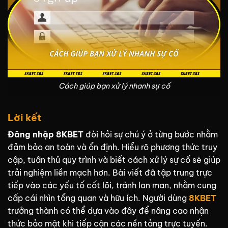
Cách giúp bạn xử lý nhanh sự cố
Lời kết
Đăng nhập 8KBET
đòi hỏi sự chú ý ở từng bước nhằm
đảm bảo an toàn và ổn định. Hiểu rõ phương thức truy
cập, tuân thủ quy trình và biết cách xử lý sự cố sẽ giúp
trải nghiệm liền mạch hơn. Bài viết đã tập trung trực
tiếp vào các yếu tố cốt lõi, tránh lan man, nhằm cung
cấp cái nhìn tổng quan và hữu ích. Người dùng
8KBET
trưởng thành có thể dựa vào đây để nâng cao nhận
thức bảo mật khi tiếp cận các nền tảng trực tuyến.