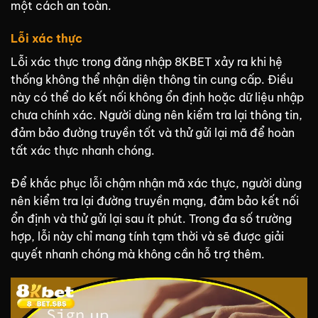
một cách an toàn.
Lỗi xác thực
Lỗi xác thực trong đăng nhập 8KBET xảy ra khi hệ
thống không thể nhận diện thông tin cung cấp. Điều
này có thể do kết nối không ổn định hoặc dữ liệu nhập
chưa chính xác. Người dùng nên kiểm tra lại thông tin,
đảm bảo đường truyền tốt và thử gửi lại mã để hoàn
tất xác thực nhanh chóng.
Để khắc phục lỗi chậm nhận mã xác thực, người dùng
nên kiểm tra lại đường truyền mạng, đảm bảo kết nối
ổn định và thử gửi lại sau ít phút. Trong đa số trường
hợp, lỗi này chỉ mang tính tạm thời và sẽ được giải
quyết nhanh chóng mà không cần hỗ trợ thêm.