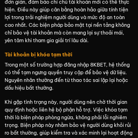
đơn giản, đảm bảo chỉ chủ tài khoản mới có thể thực
hiện. Điều này giúp cân bằng hoàn hảo giữa tính tiện
lợi trong trải nghiệm người dùng và mức độ an toàn
cao nhất. Các biện pháp bảo mật tại nền tảng không
chỉ bảo vệ tài khoản mà còn mang lại sự thoải mái,
yên tâm khi tham gia giải trí lâu dài.
Tài khoản bị khóa tạm thời
Trong một số trường hợp đăng nhập 8KBET, hệ thống
có thể tạm ngưng quyền truy cập để bảo vệ dữ liệu.
Nguyên nhân thường đến từ thao tác sai lặp lại hoặc
dấu hiệu bất thường.
Khi gặp tình trạng này, người dùng nên chờ thời gian
quy định hoặc liên hệ bộ phận hỗ trợ. Việc khóa tạm
thời là biện pháp phòng ngừa, không phải lỗi nghiêm
trọng. Biện pháp này nhằm bảo vệ người dùng khỏi rủi
ro bất thường, giúp kiểm tra và xác minh lại hoạt động