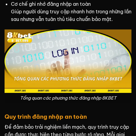
Cơ chế ghi nhớ đăng nhập an toàn
Giúp người dùng truy cập nhanh hơn trong những lần
sau nhưng vẫn tuân thủ tiêu chuẩn bảo mật.
Tổng quan các phương thức đăng nhập 8KBET
Quy trình đăng nhập an toàn
Để đảm bảo trải nghiệm liền mạch, quy trình truy cập
cần được thực hiện theo từng bước rõ ràng. Mỗi giai