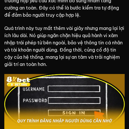
trường hợp yêu cầu xác minh bổ sung nhằm tăng
cường an toàn. Đây có thể là bước kiểm tra tự động
để đảm bảo người truy cập hợp lệ.
Quá trình này tuy mất thêm vài giây nhưng mang lại lợi
ích lâu dài. Nó giúp ngăn chặn hiệu quả hành vi xâm
nhập trái phép từ bên ngoài, bảo vệ thông tin cá nhân
và tài khoản người dùng. Đồng thời, củng cố độ tin
cậy của hệ thống, mang lại sự an tâm và trải nghiệm
giải trí an toàn hơn.