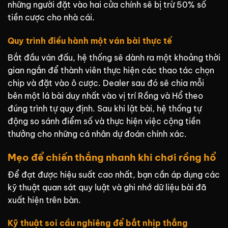
những người đặt vào hai cửa chính sẽ bị trừ 50% số
tiền cược cho nhà cái.
Quy trình điều hành một ván bài thực tế
Bắt đầu ván đấu, hệ thống sẽ dành ra một khoảng thời
gian ngắn để thành viên thực hiện các thao tác chọn
chip và đặt vào ô cược. Dealer sau đó sẽ chia mỗi
bên một lá bài duy nhất vào vị trí Rồng và Hổ theo
đúng trình tự quy định. Sau khi lật bài, hệ thống tự
động so sánh điểm số và thực hiện việc cộng tiền
thưởng cho những cá nhân dự đoán chính xác.
Mẹo để chiến thắng nhanh khi chơi rồng hổ
Để đạt được hiệu suất cao nhất, bạn cần áp dụng các
kỹ thuật quan sát quy luật và ghi nhớ dữ liệu bài đã
xuất hiện trên bàn.
Kỹ thuật soi cầu nghiêng để bắt nhịp thắng