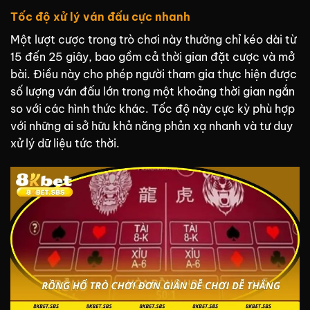
Tốc độ xử lý ván đấu cực nhanh
Một lượt cược trong trò chơi này thường chỉ kéo dài từ
15 đến 25 giây, bao gồm cả thời gian đặt cược và mở
bài. Điều này cho phép người tham gia thực hiện được
số lượng ván đấu lớn trong một khoảng thời gian ngắn
so với các hình thức khác. Tốc độ này cực kỳ phù hợp
với những ai sở hữu khả năng phản xạ nhanh và tư duy
xử lý dữ liệu tức thời.