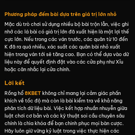
Phương pháp đếm bài dựa trên giá trị lớn nhỏ
Mặc dù trò chơi sử dụng nhiều bộ bài trộn lẫn, việc ghi
nhớ các lá bài có giá trị lớn đã xuất hiện là một lợi thế
cực lớn. Nếu trong các ván trước, các quân từ 10 đến
K đã ra quá nhiều, xác suất các quân bài nhỏ xuất
hiện trong ván tới sẽ tăng cao. Bạn có thể dựa vào dữ
liệu này để quyết định đặt vào các cửa phụ như Xỉu
hoặc cân nhắc lại cửa chính.
Lời kết
Rồng hổ
8KBET
không chỉ mang lại cảm giác phấn
khích về tốc độ mà còn là bài kiểm tra về khả năng
phân tích dữ liệu bài. Việc kết hợp nhuần nhuyễn giữa
luật chơi cơ bản và các kỹ thuật soi cầu chuyên sâu
chính là chìa khóa để bạn chinh phục mọi bàn cược.
Hãy luôn giữ vững kỷ luật trong việc thực hiện các