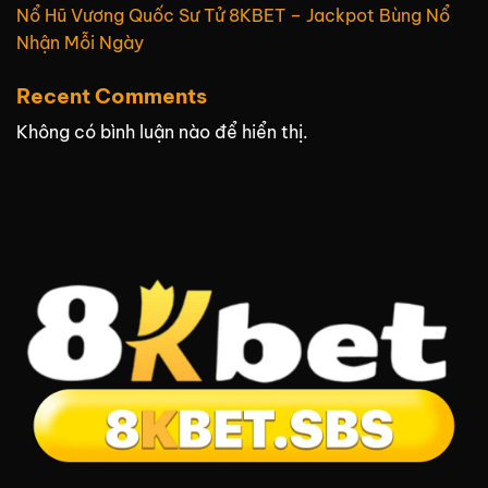
Nổ Hũ Vương Quốc Sư Tử 8KBET – Jackpot Bùng Nổ
Nhận Mỗi Ngày
Recent Comments
Không có bình luận nào để hiển thị.