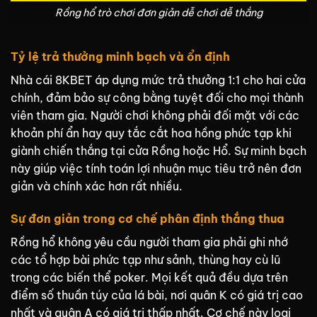
Rồng hổ trò chơi đơn giản dễ chơi dễ thắng
Tỷ lệ trả thưởng minh bạch và ổn định
Nhà cái 8KBET áp dụng mức trả thưởng 1:1 cho hai cửa
chính, đảm bảo sự công bằng tuyệt đối cho mọi thành
viên tham gia. Người chơi không phải đối mặt với các
khoản phí ẩn hay quy tắc cắt hoa hồng phức tạp khi
giành chiến thắng tại cửa Rồng hoặc Hổ. Sự minh bạch
này giúp việc tính toán lợi nhuận mục tiêu trở nên đơn
giản và chính xác hơn rất nhiều.
Sự đơn giản trong cơ chế phân định thắng thua
Rồng hổ không yêu cầu người tham gia phải ghi nhớ
các tổ hợp bài phức tạp như sảnh, thùng hay cù lũ
trong các biến thể poker. Mọi kết quả đều dựa trên
điểm số thuần túy của lá bài, nơi quân K có giá trị cao
nhất và quân A có giá trị thấp nhất. Cơ chế này loại