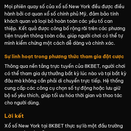
Mọi phiên quay số của xổ số New York đều được điều
hành bởi cơ quan xổ số chính phủ Mỹ, đảm bảo tính
khách quan và loại bỏ hoàn toàn các yếu tố can
thiệp. Kết quả được công bố rộng rãi trên các phương
tiện truyền thông toàn cầu, giúp người chơi có thể tự
mình kiểm chứng một cách dễ dàng và chính xác.
Sự linh hoạt trong phương thức tham gia đặt cược
Thông qua nền tảng trực tuyến của 8KBET, người chơi
có thể tham gia dự thưởng bất kỳ lúc nào và tại bất kỳ
đâu mà không cần phải di chuyển trực tiếp. Hệ thống
cung cấp các công cụ chọn số tự động hoặc lưu giữ
bộ số yêu thích, giúp tối ưu hóa thời gian và thao tác
cho người dùng.
Lời kết
Xổ số New York tại 8KBET thực sự là một đấu trường