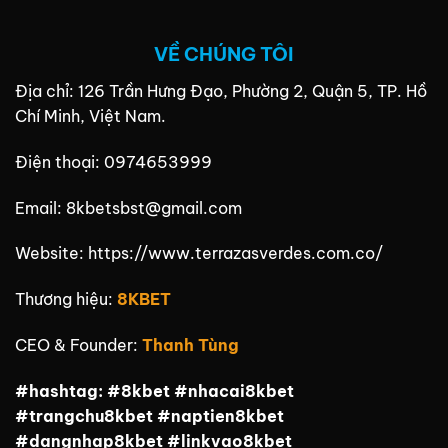
VỀ CHÚNG TÔI
Địa chỉ:
126 Trần Hưng Đạo, Phường 2, Quận 5, TP. Hồ
Chí Minh, Việt Nam
.
Điện thoại: 0974653999
Email:
8kbetsbst@gmail.com
Website: https://www.terrazasverdes.com.co/
Thương hiệu:
8KBET
CEO & Founder:
Thanh Tùng
#hashtag: #8kbet #nhacai8kbet
#trangchu8kbet #naptien8kbet
#dangnhap8kbet #linkvao8kbet