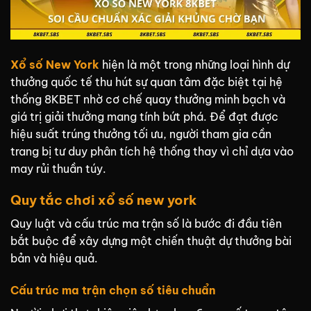
Xổ số New York
hiện là một trong những loại hình dự
thưởng quốc tế thu hút sự quan tâm đặc biệt tại hệ
thống 8KBET nhờ cơ chế quay thưởng minh bạch và
giá trị giải thưởng mang tính bứt phá. Để đạt được
hiệu suất trúng thưởng tối ưu, người tham gia cần
trang bị tư duy phân tích hệ thống thay vì chỉ dựa vào
may rủi thuần túy.
Quy tắc chơi xổ số new york
Quy luật và cấu trúc ma trận số là bước đi đầu tiên
bắt buộc để xây dựng một chiến thuật dự thưởng bài
bản và hiệu quả.
Cấu trúc ma trận chọn số tiêu chuẩn