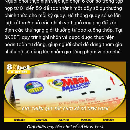
Người chơi thực hiện việc lựa chọn 6 con số trong tập
hợp từ 01 đến 59 để tạo thành một dãy số dự thưởng
chính thức cho mỗi kỳ quay. Hệ thống quay số sẽ lần
lượt rút ra 6 quả cầu chính và 1 quả cầu phụ để xác
định các thứ hạng giải thưởng từ cao xuống thấp. Tại
8KBET, quy trình ghi nhận vé cược được thực hiện
hoàn toàn tự động, giúp người chơi dễ dàng tham gia
nhiều bộ số cùng lúc nhằm gia tăng phạm vi bao phủ.
Giới thiệu quy tắc chơi xổ số New York