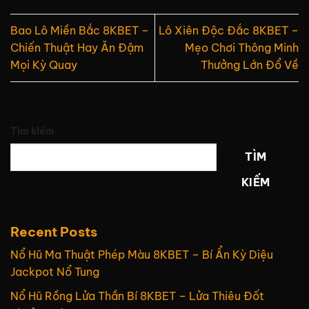
Bao Lô Miền Bắc 8KBET –
Lô Xiên Độc Đắc 8KBET –
Chiến Thuật Hay Ăn Đậm
Mẹo Chơi Thông Minh
Mọi Kỳ Quay
Thưởng Lớn Đổ Về
Tìm kiếm
TÌM
KIẾM
Recent Posts
Nổ Hũ Ma Thuật Phép Màu 8KBET – Bí Ẩn Kỳ Diệu
Jackpot Nổ Tung
Nổ Hũ Rồng Lửa Thần Bí 8KBET – Lửa Thiêu Đốt