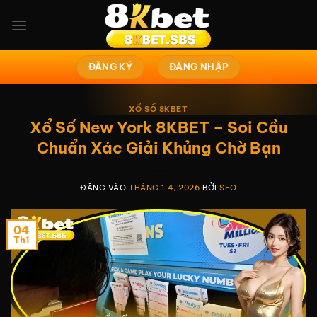
Bỏ
qua
nội
dung
ĐĂNG KÝ
ĐĂNG NHẬP
XỔ SỐ 8KBET
Xổ Số New York 8KBET – Soi Cầu
Chuẩn Xác Giải Khủng Chờ Bạn
ĐĂNG VÀO
THÁNG 1 4, 2026
BỞI
SEO
04
Th1