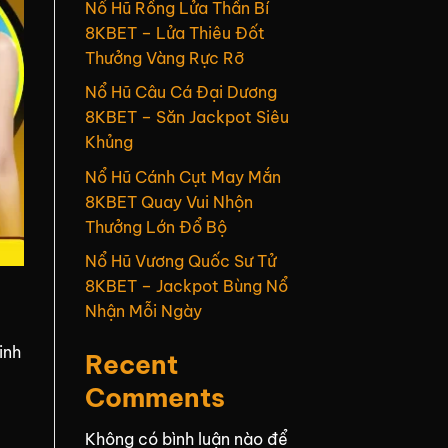
Nổ Hũ Rồng Lửa Thần Bí
8KBET – Lửa Thiêu Đốt
Thưởng Vàng Rực Rỡ
Nổ Hũ Câu Cá Đại Dương
8KBET – Săn Jackpot Siêu
Khủng
Nổ Hũ Cánh Cụt May Mắn
8KBET Quay Vui Nhộn
Thưởng Lớn Đổ Bộ
Nổ Hũ Vương Quốc Sư Tử
8KBET – Jackpot Bùng Nổ
Nhận Mỗi Ngày
inh
Recent
Comments
Không có bình luận nào để