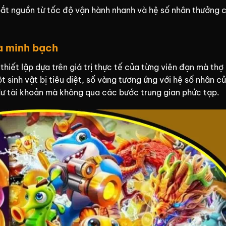
bắt nguồn từ tốc độ vận hành nhanh và hệ số nhân thưởng 
và minh bạch
thiết lập dựa trên giá trị thực tế của từng viên đạn mà thợ
t sinh vật bị tiêu diệt, số vàng tương ứng với hệ số nhân c
 dư tài khoản mà không qua các bước trung gian phức tạp.