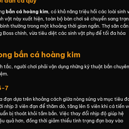
ồi đàn cá quý
ong
bắn cá hoàng kim
, có khả năng triệu hồi các loài sinh 
inh vật này xuất hiện, toàn bộ bàn chơi sẽ chuyển sang trạ
n bình thường trong một khoảng thời gian ngắn. Thợ săn cần
 Boss chính, vừa tiêu diệt các sinh vật phụ để tối đa hóa
ong bắn cá hoàng kim
h tắc, người chơi phải vận dụng những kỹ thuật bắn chuyê
iệm.
5-7
ra đạn dựa trên khoảng cách giữa nòng súng và mục tiêu đ
i nhịp 3 viên đạn để thăm dò, tăng lên 5 viên khi cá tiến 
uẩn bị thoát khỏi tầm bắn. Việc thay đổi nhịp độ giúp hệ
ệu quả hơn, đồng thời giảm thiểu tình trạng đạn bay vào