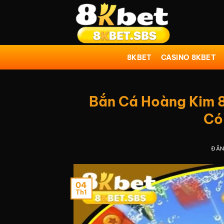
Bỏ
qua
nội
dung
8KBET
CASINO 8KBET
Bắn Cá Hoàng Kim 8
Có
ĐĂ
04
Th1