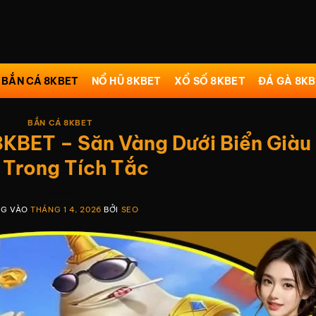
BẮN CÁ 8KBET
NỔ HŨ 8KBET
XỔ SỐ 8KBET
ĐÁ GÀ 8K
BẮN CÁ 8KBET
KBET – Săn Vàng Dưới Biển Giàu
 Trong Tích Tắc
NG VÀO
THÁNG 1 4, 2026
BỞI
SEO