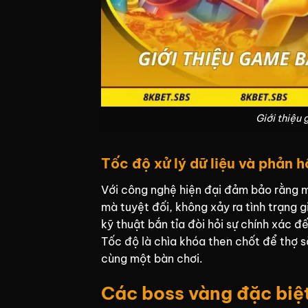
Giới thiệu
Tốc độ xử lý dữ liệu và phản 
Với công nghệ hiện đại đảm bảo rằng 
mà tuyệt đối, không xảy ra tình trạng g
kỹ thuật bắn tỉa đòi hỏi sự chính xác đ
Tốc độ là chìa khóa then chốt để thợ să
cùng một bàn chơi.
Các boss vàng đặc biệ