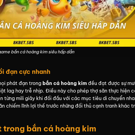
 game bắn cá hoàng kim siêu hấp dẫn
hồi đạn cực nhanh
mọi phát đạn trong
bắn cá hoàng kim
đều đạt được sự mư
iật lag hay trễ nhịp. Điều này cho phép thợ săn thực hiện 
ến từng mili giây khi đối đầu với các mục tiêu di chuyển nha
n chiếm lĩnh lợi thế trước những đối thủ cạnh tranh khác t
t trong bắn cá hoàng kim