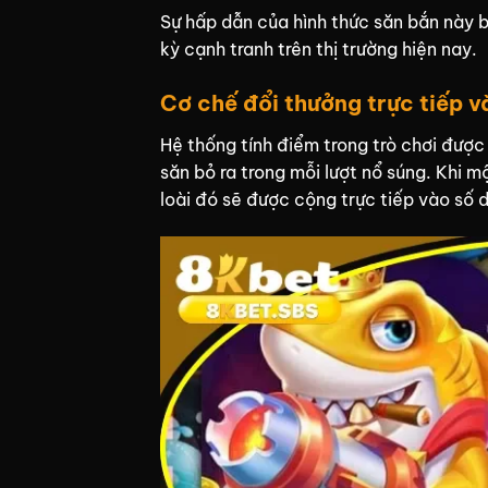
Sự hấp dẫn của hình thức săn bắn này 
kỳ cạnh tranh trên thị trường hiện nay.
Cơ chế đổi thưởng trực tiếp 
Hệ thống tính điểm trong trò chơi được 
săn bỏ ra trong mỗi lượt nổ súng. Khi mộ
loài đó sẽ được cộng trực tiếp vào số