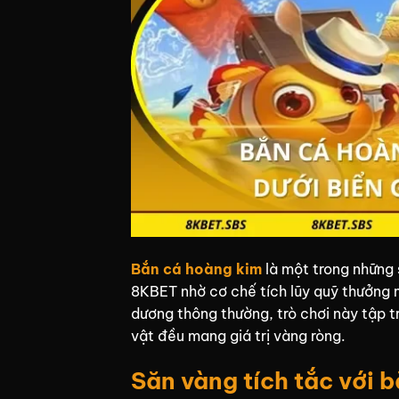
Bắn cá hoàng kim
là một trong những s
8KBET nhờ cơ chế tích lũy quỹ thưởng m
dương thông thường, trò chơi này tập t
vật đều mang giá trị vàng ròng.
Săn vàng tích tắc với 