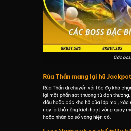
Các boss
Rùa Thần mang lại hũ Jackpot
Rùa Thần di chuyển với tốc độ khá chậm
lại một phần sát thương từ đạn thường.
đầu hoặc các khe hở của lớp mai, xác 
này là khả năng kích hoạt vòng quay ma
hoặc nhân ba số vàng hiện có.