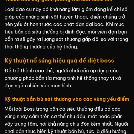
Loại đạo cụ này có khả năng làm giảm đáng kể chỉ số
giáp của những sinh vật huyền thoại, khiến chúng trở
nên yếu ớt hơn trước các phát đạn đại bác. Khi mục
tiêu bắn cá siêu thưởng bị dính độc, mỗi viên đạn bạn
bắn ra sẽ gây ra lượng sát thương gấp đôi so với trạng
thái thông thường của hệ thống.
Kỹ thuật nổ súng hiệu quả để diệt boss
Để trở thành cao thủ, người chơi cần áp dụng các
phương pháp bắn tỉa mang tính hệ thống thay vì xả
đạn ngẫu nhiên vào màn hình.
Kỹ thuật bắn bù sát thương vào các vùng yếu điểm
Mỗi loài Boss trong bắn cá siêu thưởng đều có các
vùng nhạy cảm trên cơ thể như đầu, mắt hoặc phần
vây trung tâm, nơi khả năng chịu đòn kém nhất. Người
chơi cần thực hiện kỹ thuật bắn bù, tức là điều hướng