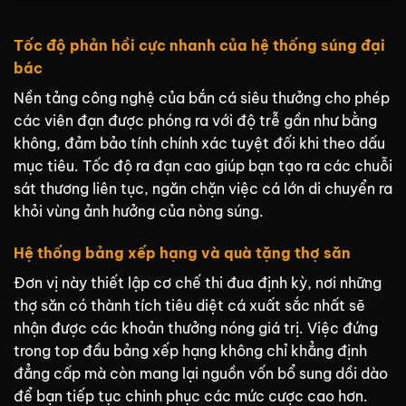
Tốc độ phản hồi cực nhanh của hệ thống súng đại
bác
Nền tảng công nghệ của bắn cá siêu thưởng cho phép
các viên đạn được phóng ra với độ trễ gần như bằng
không, đảm bảo tính chính xác tuyệt đối khi theo dấu
mục tiêu. Tốc độ ra đạn cao giúp bạn tạo ra các chuỗi
sát thương liên tục, ngăn chặn việc cá lớn di chuyển ra
khỏi vùng ảnh hưởng của nòng súng.
Hệ thống bảng xếp hạng và quà tặng thợ săn
Đơn vị này thiết lập cơ chế thi đua định kỳ, nơi những
thợ săn có thành tích tiêu diệt cá xuất sắc nhất sẽ
nhận được các khoản thưởng nóng giá trị. Việc đứng
trong top đầu bảng xếp hạng không chỉ khẳng định
đẳng cấp mà còn mang lại nguồn vốn bổ sung dồi dào
để bạn tiếp tục chinh phục các mức cược cao hơn.