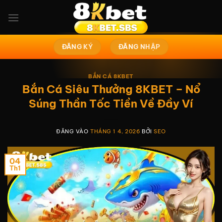
Bỏ
qua
nội
dung
ĐĂNG KÝ
ĐĂNG NHẬP
BẮN CÁ 8KBET
Bắn Cá Siêu Thưởng 8KBET – Nổ
Súng Thần Tốc Tiền Về Đầy Ví
ĐĂNG VÀO
THÁNG 1 4, 2026
BỞI
SEO
04
Th1